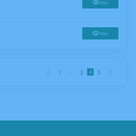
Voir
Voir
1
…
3
4
5