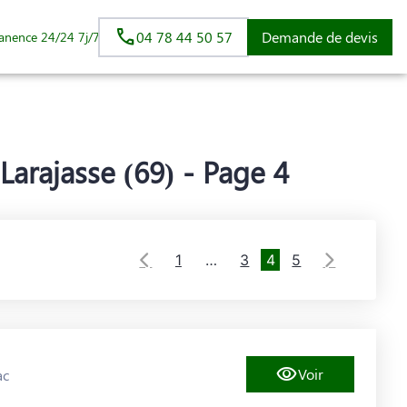
04 78 44 50 57
Demande de devis
anence 24/24 7j/7
arajasse (69) - Page 4
1
…
3
4
5
Voir
ac