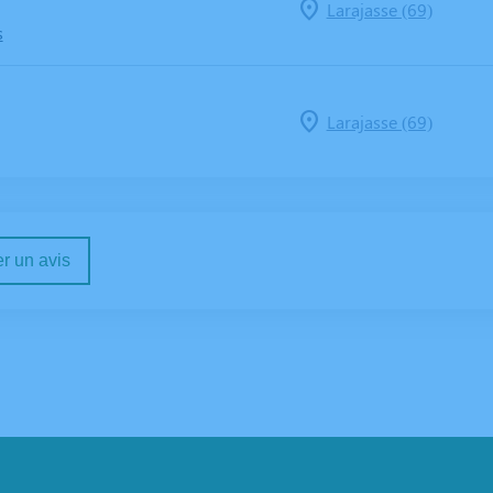
Larajasse (69)
s
Larajasse (69)
r un avis