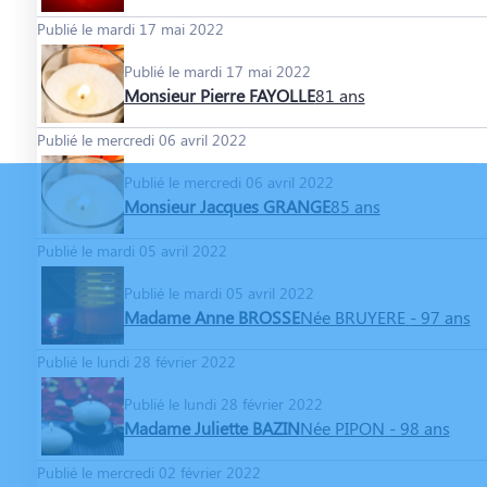
Publié le mardi 17 mai 2022
Publié le mardi 17 mai 2022
Monsieur Pierre FAYOLLE
81 ans
Publié le mercredi 06 avril 2022
Publié le mercredi 06 avril 2022
Monsieur Jacques GRANGE
85 ans
Publié le mardi 05 avril 2022
Publié le mardi 05 avril 2022
Madame Anne BROSSE
Née BRUYERE
- 97 ans
Publié le lundi 28 février 2022
Publié le lundi 28 février 2022
Madame Juliette BAZIN
Née PIPON
- 98 ans
Publié le mercredi 02 février 2022