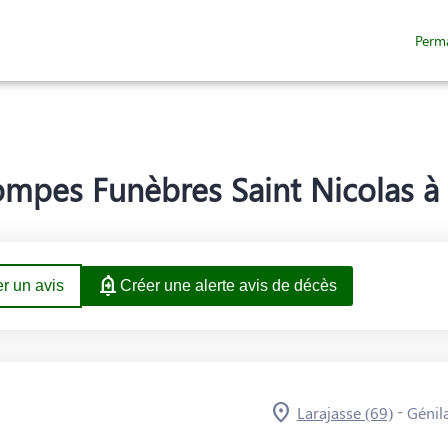
Perm
ACES HOMMAGES
mpes Funèbres Saint Nicolas à L
r un avis
Créer une alerte avis de décès
-
Larajasse (69)
Génil