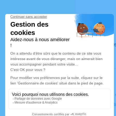
Déroulé de
Le lundi 1
Église Sain