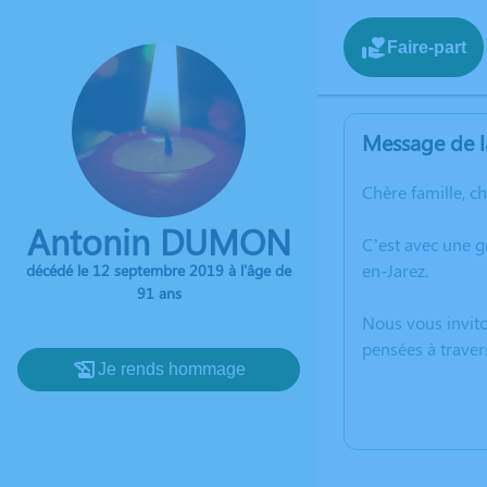
Faire-part
Message de l
Chère famille, c
Antonin DUMON
C’est avec une 
en-Jarez.
décédé le 12 septembre 2019 à l'âge de
91 ans
Nous vous invito
pensées à traver
Je rends hommage