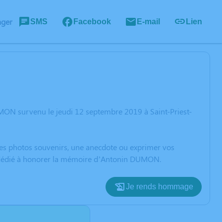
ager
SMS
Facebook
E-mail
Lien
MON survenu le jeudi 12 septembre 2019 à Saint-Priest-
 des photos souvenirs, une anecdote ou exprimer vos
on dédié à honorer la mémoire d’Antonin DUMON.
Je rends hommage