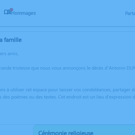
Part
Hommages
0
a famille
hers amis,
grande tristesse que nous vous annonçons le décès d’Antonin DU
ns à utiliser cet espace pour laisser vos condoléances, partager
s des poèmes ou des textes. Cet endroit est un lieu d'expressi
Cérémonie religieuse