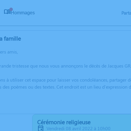
Part
Hommages
0
a famille
hers amis,
rande tristesse que nous vous annonçons le décès de Jacques GRA
ns à utiliser cet espace pour laisser vos condoléances, partager
s des poèmes ou des textes. Cet endroit est un lieu d'expressio
Cérémonie religieuse
vendredi 08 avril 2022 à 10h00