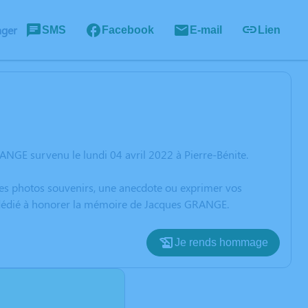
ager
SMS
Facebook
E-mail
Lien
NGE survenu le lundi 04 avril 2022 à Pierre-Bénite.
 des photos souvenirs, une anecdote ou exprimer vos
n dédié à honorer la mémoire de Jacques GRANGE.
Je rends hommage