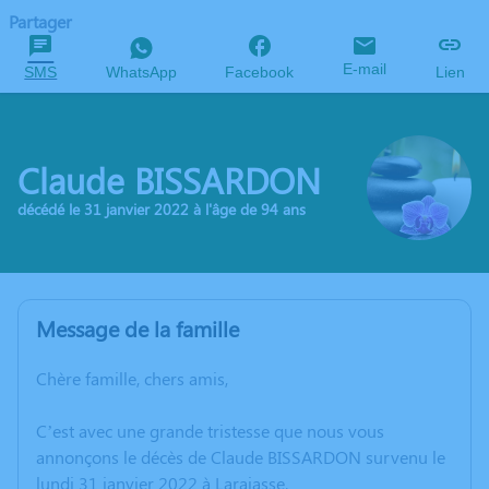
Partager
E-mail
SMS
WhatsApp
Facebook
Lien
Claude BISSARDON
décédé le 31 janvier 2022 à l'âge de 94 ans
Message de la famille
Chère famille, chers amis,
C’est avec une grande tristesse que nous vous
annonçons le décès de Claude BISSARDON survenu le
lundi 31 janvier 2022 à Larajasse.