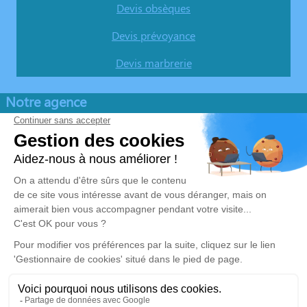
Devis obsèques
Devis prévoyance
Devis marbrerie
Notre agence
Pompes Funèbres Saint Nicolas
04 22 67 06 94
pfsaintnicolas@orange.fr
Chemin du Repos – 69590 – Saint-Symphorien-sur-Coise
4.9/5 – 104 avis
Nos Services
Liens utiles
Organiser des Obsèques
Avis de décès
Monuments funéraires
Demande de rendez-vous en
agence
Services aux familles
Mentions légales
Politique de traitement des données personnelles