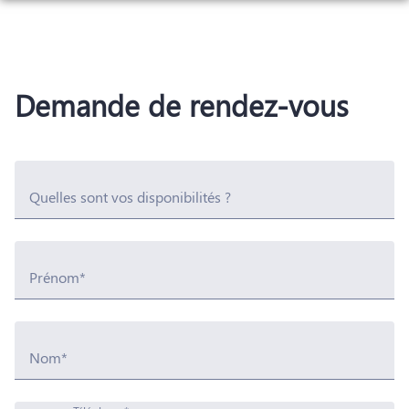
Aller
au
NOS SERVICES
contenu
NOTRE AGENCE
ORGANISER DES OBSÈQUES
Demande de rendez-vous
NOTRE CHAMBRE FUNERAIRE
PRÉVOIR SES OBSÈQUES
ESPACES HOMMAGES
MONUMENTS FUNÉRAIRES
Quelles sont vos disponibilités ?
SERVICES AUX FAMILLES
Prénom*
Nom*