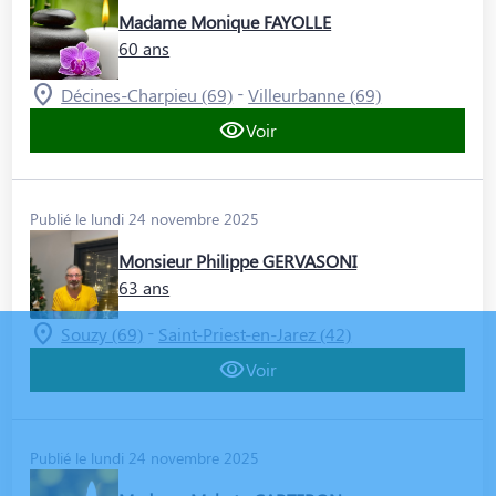
Madame Monique FAYOLLE
60 ans
-
Décines-Charpieu (69)
Villeurbanne (69)
Voir
Publié le lundi 24 novembre 2025
Monsieur Philippe GERVASONI
63 ans
-
Souzy (69)
Saint-Priest-en-Jarez (42)
Voir
Publié le lundi 24 novembre 2025