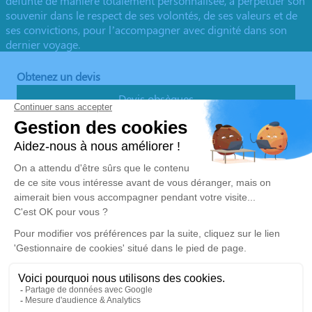
défunte de manière totalement personnalisée, à perpétuer son
souvenir dans le respect de ses volontés, de ses valeurs et de
ses convictions, pour l’accompagner avec dignité dans son
dernier voyage.
Obtenez un devis
Devis obsèques
Devis prévoyance
Devis marbrerie
Nos Services
Liens utiles
Organiser des Obsèques
Avis de décès
Monuments funéraires
Demande de rendez-vous en
agence
Services aux familles
Mentions légales
Politique de traitement des données personnelles
Politique d’utilisation des cookies