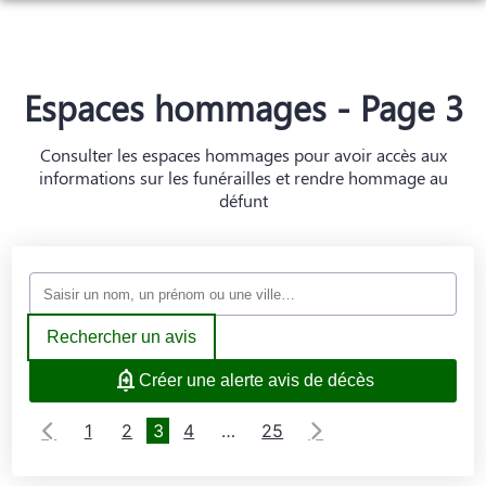
NOS SERVICES
NOTRE AGENCE
ORGANISER DES OBSÈQUES
Espaces hommages - Page 3
NOTRE CHAMBRE FUNERAIRE
PRÉVOIR SES OBSÈQUES
Consulter les espaces hommages pour avoir accès aux
ESPACES HOMMAGES
informations sur les funérailles et rendre hommage au
MONUMENTS FUNÉRAIRES
défunt
SERVICES AUX FAMILLES
Rechercher un avis
Créer une alerte avis de décès
1
2
3
4
…
25