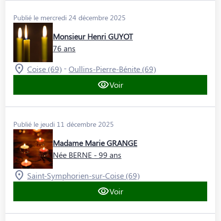
Publié le mercredi 24 décembre 2025
Monsieur Henri GUYOT
76 ans
-
Coise (69)
Oullins-Pierre-Bénite (69)
Voir
Publié le jeudi 11 décembre 2025
Madame Marie GRANGE
Née BERNE
- 99 ans
Saint-Symphorien-sur-Coise (69)
Voir