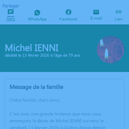
Partager
E-mail
SMS
WhatsApp
Facebook
Lien
Michel IENNI
décédé le 13 février 2026 à l'âge de 79 ans
Message de la famille
Chère famille, chers amis,
C’est avec une grande tristesse que nous vous
annonçons le décès de Michel IENNI survenu le
vendredi 13 février 2026 à Oullins-Pierre-Bénite.