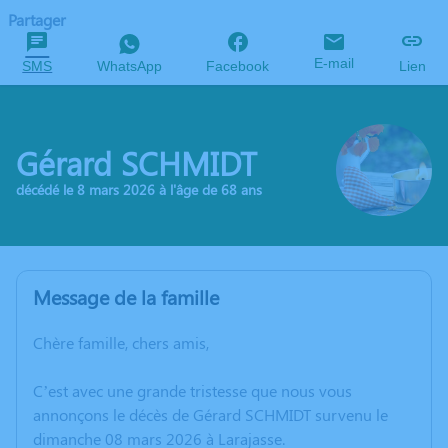
Partager
E-mail
SMS
WhatsApp
Facebook
Lien
Gérard SCHMIDT
décédé le 8 mars 2026 à l'âge de 68 ans
Message de la famille
Chère famille, chers amis,
C’est avec une grande tristesse que nous vous
annonçons le décès de Gérard SCHMIDT survenu le
dimanche 08 mars 2026 à Larajasse.