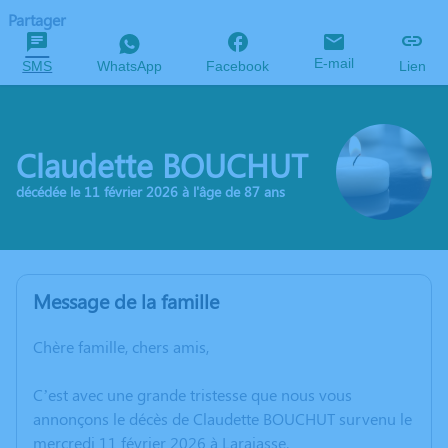
Partager
E-mail
SMS
WhatsApp
Facebook
Lien
Claudette BOUCHUT
décédée le 11 février 2026 à l'âge de 87 ans
Message de la famille
Chère famille, chers amis,
C’est avec une grande tristesse que nous vous
annonçons le décès de Claudette BOUCHUT survenu le
mercredi 11 février 2026 à Larajasse.