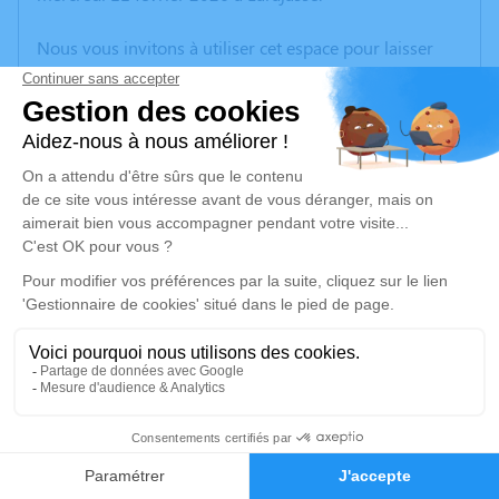
Nous vous invitons à utiliser cet espace pour laisser
vos condoléances, partager des photos souvenirs, une
anecdote ou exprimer vos pensées à travers des
poèmes ou des textes. Cet endroit est un lieu
d'expression dédié à honorer la mémoire de Claudette
BOUCHUT.
Je rends hommage
Cérémonie religieuse
lundi 16 février 2026 à 14h30
Église de Saint-Symphorien-sur-Coise
Rue Cardinal Girard
69590 Saint-Symphorien-sur-Coise
1
Faire-part
Hommages
Je rends hommage