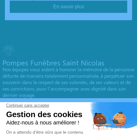
En savoir plus
Pompes Funèbres Saint Nicolas
Nos équipes vous aident à honorer la mémoire de la personne
défunte de manière totalement personnalisée, à perpétuer son
souvenir dans le respect de ses volontés, de ses valeurs et de
ses convictions, pour l’accompagner avec dignité dans son
dernier voyage.
Obtenez un devis
Devis obsèques
Devis prévoyance