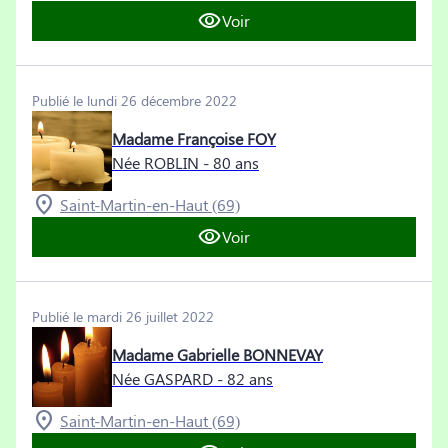
Voir
Publié le lundi 26 décembre 2022
Madame Françoise FOY
Née ROBLIN
- 80 ans
Saint-Martin-en-Haut (69)
Voir
Publié le mardi 26 juillet 2022
Madame Gabrielle BONNEVAY
Née GASPARD
- 82 ans
Saint-Martin-en-Haut (69)