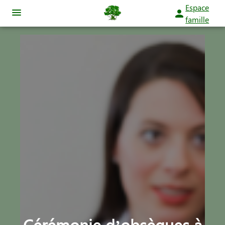
Espace
famille
NOS SERVICES
NOTRE AGENCE
ORGANISER DES OBSÈQUES
NOTRE CHAMBRE FUNERAIRE
PRÉVOIR SES OBSÈQUES
ESPACES HOMMAGES
MONUMENTS FUNÉRAIRES
SERVICES AUX FAMILLES
Cérémonie d’obsèques à