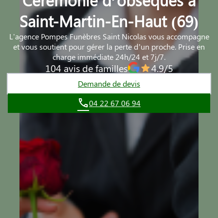
Saint-Martin-En-Haut (69)
L'agence Pompes Funèbres Saint Nicolas vous accompagne
et vous soutient pour gérer la perte d’un proche. Prise en
charge immédiate 24h/24 et 7j/7.
104 avis de familles
4.9/5
Demande de devis
04 22 67 06 94