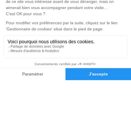
Devis marbrerie
Notre agence
Pompes Funèbres Saint Nicolas
04 22 67 06 94
pfsaintnicolas@orange.fr
Chemin du Repos - 69590 - Saint-Symphorien-sur-Coise
4.9/5 - 104 avis
Nos Services
Liens utiles
04 78 44 50 57
Demande de devis
Organiser des Obsèques
Avis de décès
Monuments funéraires
Demande de rendez-vous en
agence
Services aux familles
Mentions légales
Politique de traitement des données personnelles
Politique d’utilisation des cookies
Gestionnaire de cookies
Zone d'intervention