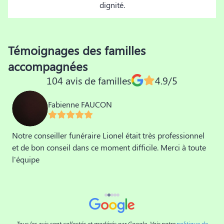
dignité.
Témoignages des familles
accompagnées
104 avis de familles
4.9/5
Fabienne FAUCON
Notre conseiller funéraire Lionel était très professionnel
M
et de bon conseil dans ce moment difficile. Merci à toute
a
l'équipe
m
a
v
é
n
Tous les avis sont collectés et modérés par Google. Voir notre
politique de