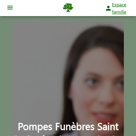
Espace
famille
NOS SERVICES
NOTRE AGENCE
ORGANISER DES OBSÈQUES
NOTRE CHAMBRE FUNERAIRE
PRÉVOIR SES OBSÈQUES
ESPACES HOMMAGES
MONUMENTS FUNÉRAIRES
SERVICES AUX FAMILLES
Pompes Funèbres Saint