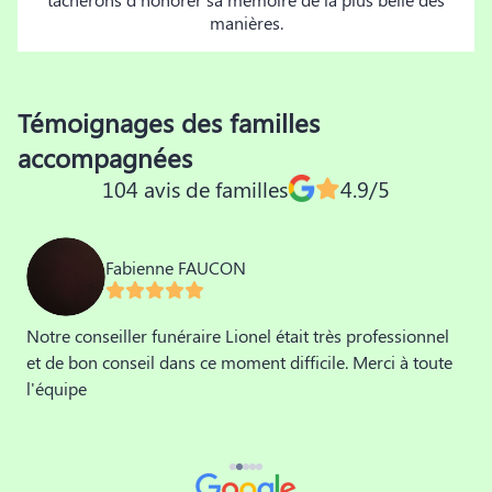
manières.
Témoignages des familles
accompagnées
104 avis de familles
4.9/5
Fabienne FAUCON
Notre conseiller funéraire Lionel était très professionnel
M
et de bon conseil dans ce moment difficile. Merci à toute
a
l'équipe
m
a
v
é