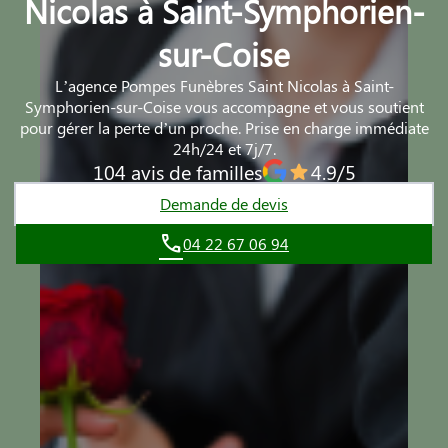
Nicolas à Saint-Symphorien-
sur-Coise
L’agence Pompes Funèbres Saint Nicolas à Saint-
Symphorien-sur-Coise vous accompagne et vous soutient
pour gérer la perte d’un proche. Prise en charge immédiate
24h/24 et 7j/7.
104 avis de familles
4.9/5
Demande de devis
04 22 67 06 94