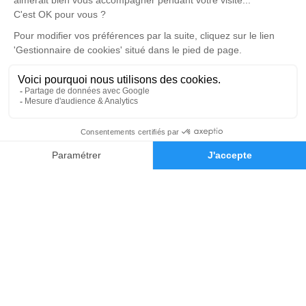
Notre agence
Pompes Funèbres Saint Nicolas
04 22 67 06 94
pfsaintnicolas@orange.fr
Chemin du Repos - 69590 - Saint-Symphorien-sur-Coise
4.9/5 - 104 avis
Nos Services
Liens utiles
04 78 44 50 57
Demande de devis
Organiser des Obsèques
Avis de décès
Monuments funéraires
Demande de rendez-vous en
agence
Services aux familles
Mentions légales
Politique de traitement des données personnelles
Politique d’utilisation des cookies
Gestionnaire de cookies
Zone d'intervention
Réalisation et référencement par