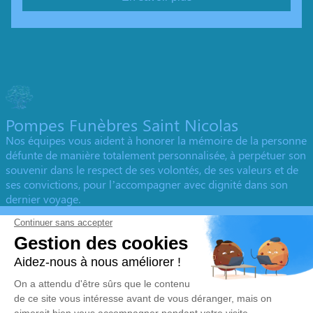
Pompes Funèbres Saint Nicolas
Nos équipes vous aident à honorer la mémoire de la personne
défunte de manière totalement personnalisée, à perpétuer son
souvenir dans le respect de ses volontés, de ses valeurs et de
ses convictions, pour l’accompagner avec dignité dans son
dernier voyage.
Obtenez un devis
Devis obsèques
Devis prévoyance
Devis marbrerie