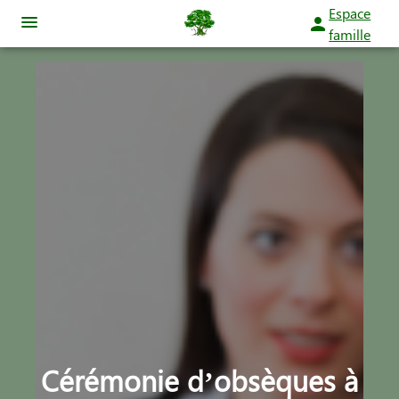
Espace
famille
NOS SERVICES
NOTRE AGENCE
ORGANISER DES OBSÈQUES
NOTRE CHAMBRE FUNERAIRE
PRÉVOIR SES OBSÈQUES
ESPACES HOMMAGES
MONUMENTS FUNÉRAIRES
SERVICES AUX FAMILLES
Cérémonie d’obsèques à