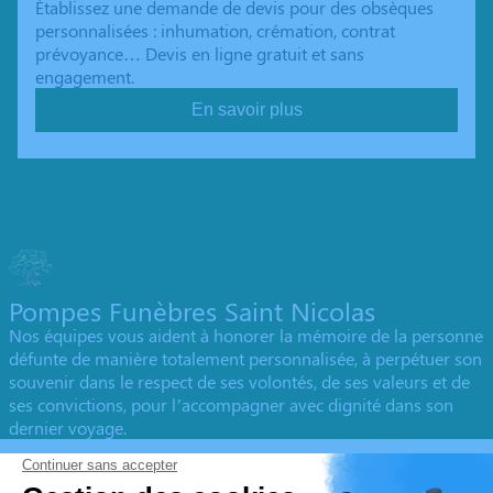
Établissez une demande de devis pour des obsèques
personnalisées : inhumation, crémation, contrat
prévoyance… Devis en ligne gratuit et sans
engagement.
En savoir plus
Pompes Funèbres Saint Nicolas
Nos équipes vous aident à honorer la mémoire de la personne
défunte de manière totalement personnalisée, à perpétuer son
souvenir dans le respect de ses volontés, de ses valeurs et de
ses convictions, pour l’accompagner avec dignité dans son
dernier voyage.
Obtenez un devis