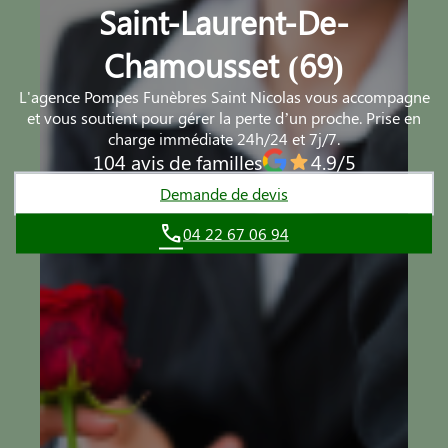
Saint-Laurent-De-
Chamousset (69)
L'agence Pompes Funèbres Saint Nicolas vous accompagne
et vous soutient pour gérer la perte d’un proche. Prise en
charge immédiate 24h/24 et 7j/7.
104 avis de familles
4.9/5
Demande de devis
04 22 67 06 94