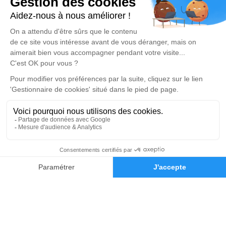
Devis obsèques
Devis prévoyance
Devis marbrerie
Notre agence
Pompes Funèbres Saint Nicolas
04 22 67 06 94
pfsaintnicolas@orange.fr
Chemin du Repos - 69590 - Saint-Symphorien-sur-Coise
4.9/5 - 104 avis
Nos Services
Liens utiles
04 78 44 50 57
Demande de devis
Organiser des Obsèques
Avis de décès
Monuments funéraires
Demande de rendez-vous en
agence
Services aux familles
Mentions légales
Politique de traitement des données personnelles