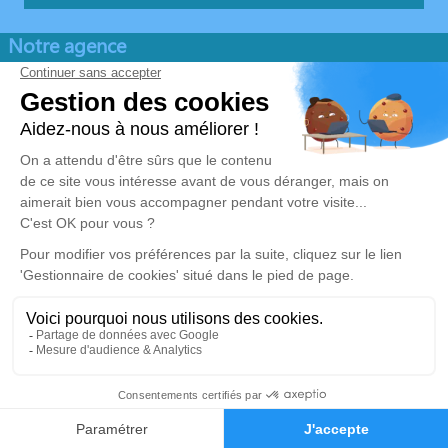
Notre agence
Pompes Funèbres Saint Nicolas
04 22 67 06 94
pfsaintnicolas@orange.fr
Chemin du Repos - 69590 - Saint-Symphorien-sur-Coise
4.9/5 - 104 avis
Nos Services
Liens utiles
Organiser des Obsèques
Avis de décès
Monuments funéraires
Demande de rendez-vous en
agence
Services aux familles
Mentions légales
Politique de traitement des données personnelles
Politique d’utilisation des cookies
Gestionnaire de cookies
Zone d'intervention
Réalisation et référencement par