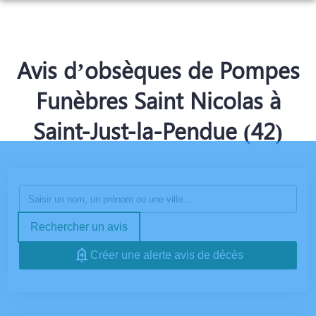
NOS SERVICES
NOTRE AGENCE
ORGANISER DES OBSÈQUES
Avis d’obsèques de Pompes
NOTRE CHAMBRE FUNERAIRE
PRÉVOIR SES OBSÈQUES
Funèbres Saint Nicolas à
ESPACES HOMMAGES
Saint-Just-la-Pendue (42)
MONUMENTS FUNÉRAIRES
SERVICES AUX FAMILLES
Rechercher un avis
Créer une alerte avis de décès