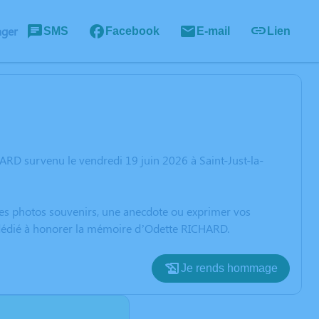
ager
SMS
Facebook
E-mail
Lien
RD survenu le vendredi 19 juin 2026 à Saint-Just-la-
 des photos souvenirs, une anecdote ou exprimer vos
n dédié à honorer la mémoire d’Odette RICHARD.
Je rends hommage