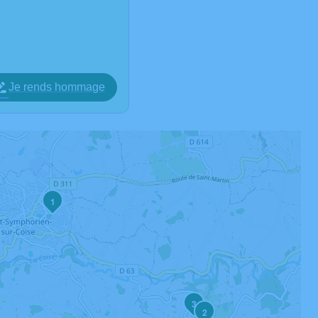
Je rends hommage
1
3
2