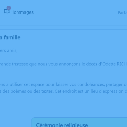
2
Part
Hommages
a famille
hers amis,
rande tristesse que nous vous annonçons le décès d’Odette RICHA
ns à utiliser cet espace pour laisser vos condoléances, partager
s des poèmes ou des textes. Cet endroit est un lieu d'expressio
Cérémonie religieuse