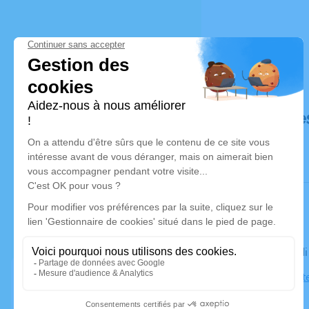
Déroulé de
Le mercred
Église Sain