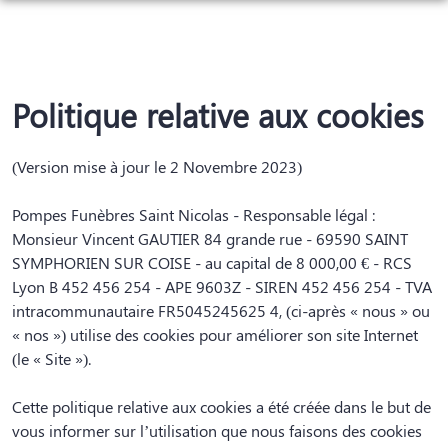
NOS SERVICES
NOTRE AGENCE
ORGANISER DES OBSÈQUES
Politique relative aux cookies
NOTRE CHAMBRE FUNERAIRE
PRÉVOIR SES OBSÈQUES
ESPACES HOMMAGES
(Version mise à jour le 2 Novembre 2023)
MONUMENTS FUNÉRAIRES
Pompes Funèbres Saint Nicolas - Responsable légal :
SERVICES AUX FAMILLES
Monsieur Vincent GAUTIER 84 grande rue - 69590 SAINT
SYMPHORIEN SUR COISE - au capital de 8 000,00 € - RCS
Lyon B 452 456 254 - APE 9603Z - SIREN 452 456 254 - TVA
intracommunautaire FR5045245625 4, (ci-après « nous » ou
« nos ») utilise des cookies pour améliorer son site Internet
(le « Site »).
Cette politique relative aux cookies a été créée dans le but de
vous informer sur l’utilisation que nous faisons des cookies