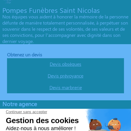
Pompes Funèbres Saint Nicolas
Nos équipes vous aident à honorer la mémoire de la personne
défunte de manière totalement personnalisée, à perpétuer son
souvenir dans le respect de ses volontés, de ses valeurs et de
ses convictions, pour l’accompagner avec dignité dans son
dernier voyage.
Obtenez un devis
Devis obsèques
Devis prévoyance
Devis marbrerie
Notre agence
Pompes Funèbres Saint Nicolas
04 22 67 06 94
pfsaintnicolas@orange.fr