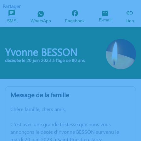
Partager
E-mail
SMS
WhatsApp
Facebook
Lien
Yvonne BESSON
décédée le 20 juin 2023 à l'âge de 80 ans
Message de la famille
Chère famille, chers amis,
C’est avec une grande tristesse que nous vous
annonçons le décès d’Yvonne BESSON survenu le
mardi 20 juin 2023 à Saint-Priest-en-Jarez.