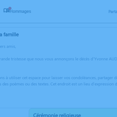
Part
Hommages
0
a famille
hers amis,
grande tristesse que nous vous annonçons le décès d’Yvonne AU
ns à utiliser cet espace pour laisser vos condoléances, partager
rs des poèmes ou des textes. Cet endroit est un lieu d'express
Cérémonie religieuse