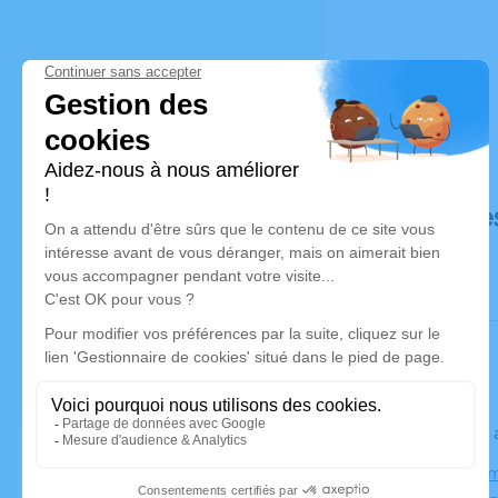
Déroulé de
Le jeudi 25
Église, Chem