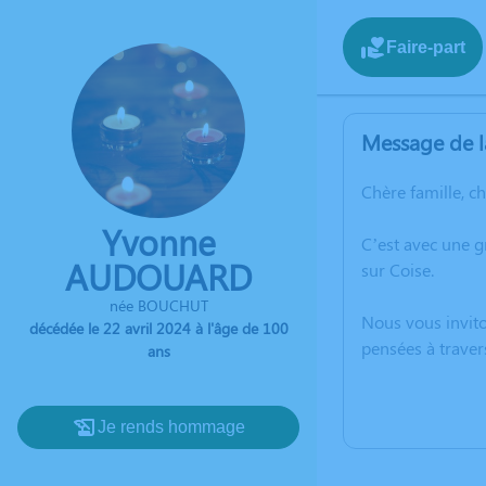
Faire-part
Message de l
Chère famille, c
Yvonne
C’est avec une 
AUDOUARD
sur Coise.
née BOUCHUT
Nous vous invito
décédée le 22 avril 2024 à l'âge de 100
pensées à trave
ans
Je rends hommage