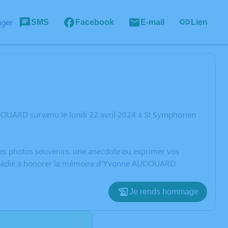
ager
SMS
Facebook
E-mail
Lien
DOUARD survenu le lundi 22 avril 2024 à St Symphorien
 des photos souvenirs, une anecdote ou exprimer vos
ion dédié à honorer la mémoire d’Yvonne AUDOUARD.
Je rends hommage