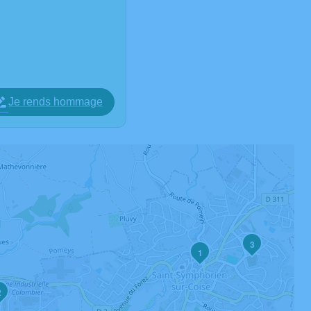
Je rends hommage
3
1
2