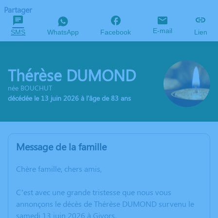
Partager
E-mail
SMS
WhatsApp
Facebook
Lien
Thérèse DUMOND
née BOUCHUT
décédée le 13 juin 2026 à l'âge de 83 ans
Message de la famille
Chère famille, chers amis,
C’est avec une grande tristesse que nous vous
annonçons le décès de Thérèse DUMOND survenu le
samedi 13 juin 2026 à Givors.