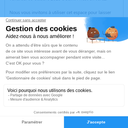
Nous vous invitons à utiliser cet espace pour laisser
vos condoléances, partager des photos souvenirs, une
anecdote ou exprimer vos pensées à travers des
poèmes ou des textes. Cet endroit est un lieu
d'expression dédié à honorer la mémoire de Thérèse
BONNIER.
Je rends hommage
Cérémonie religieuse
mercredi 08 octobre 2025 à 14h30
Église de Marcenod
42140 Marcenod
1
Je rends hommage
Faire-part
Hommages