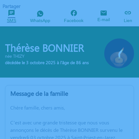
Partager
E-mail
SMS
WhatsApp
Facebook
Lien
Thérèse BONNIER
née THIZY
décédée le 3 octobre 2025 à l'âge de 86 ans
Message de la famille
Chère famille, chers amis,
C’est avec une grande tristesse que nous vous
annonçons le décès de Thérèse BONNIER survenu le
vendredi 03 octobre 2025 à Saint-Priest-en-Jarez.