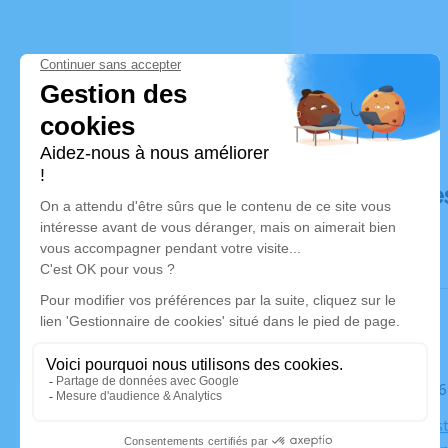
Déroulé de
Le mardi 1
Église Apos