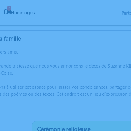
7
Part
Hommages
a famille
hers amis,
grande tristesse que nous vous annonçons le décès de Suzanne K
Coise.
ns à utiliser cet espace pour laisser vos condoléances, partager
s des poèmes ou des textes. Cet endroit est un lieu d'expressio
Cérémonie religieuse