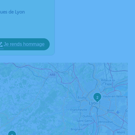
ques de Lyon
Je rends hommage
2