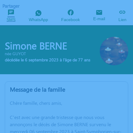
Partager
E-mail
SMS
WhatsApp
Facebook
Lien
Simone BERNE
née GUYOT
décédée le 6 septembre 2023 à l'âge de 77 ans
Message de la famille
Chère famille, chers amis,
C’est avec une grande tristesse que nous vous
annonçons le décès de Simone BERNE survenu le
mercredi 06 septembre 2023 à Saint-Symphorien-sur-