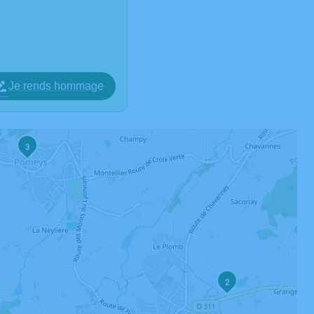
Je rends hommage
3
2