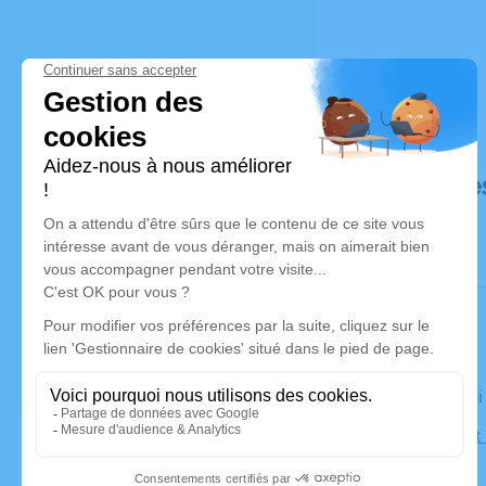
Déroulé de
Le vendred
Église Sain