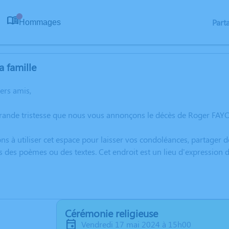
Part
Hommages
0
a famille
hers amis,
rande tristesse que nous vous annonçons le décès de Roger FAYO
ns à utiliser cet espace pour laisser vos condoléances, partager
s des poèmes ou des textes. Cet endroit est un lieu d'expressio
Cérémonie religieuse
vendredi 17 mai 2024 à 15h00