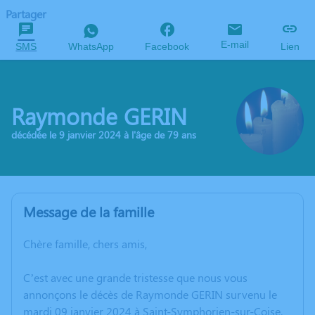
Partager
E-mail
SMS
WhatsApp
Facebook
Lien
Raymonde GERIN
décédée le 9 janvier 2024 à l'âge de 79 ans
Message de la famille
Chère famille, chers amis,
C’est avec une grande tristesse que nous vous
annonçons le décès de Raymonde GERIN survenu le
mardi 09 janvier 2024 à Saint-Symphorien-sur-Coise.