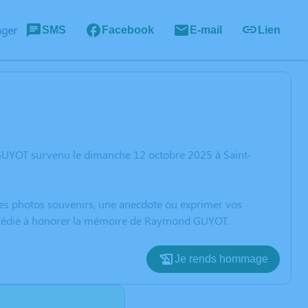
ager
SMS
Facebook
E-mail
Lien
GUYOT survenu le dimanche 12 octobre 2025 à Saint-
 des photos souvenirs, une anecdote ou exprimer vos
on dédié à honorer la mémoire de Raymond GUYOT.
Je rends hommage