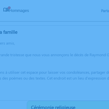
Part
Hommages
0
a famille
hers amis,
grande tristesse que nous vous annonçons le décès de Raymond 
ns à utiliser cet espace pour laisser vos condoléances, partager
s des poèmes ou des textes. Cet endroit est un lieu d'expressi
Cérémonie religieuse