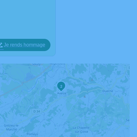
Je rends hommage
3
2