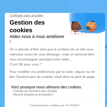
Déroulé de
Le vendred
Église Saint