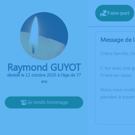
Faire-part
Message de l
Chère famille, c
Raymond GUYOT
C’est avec une 
Priest-en-Jarez.
décédé le 12 octobre 2025 à l'âge de 77
ans
Nous vous invito
pensées à traver
Je rends hommage