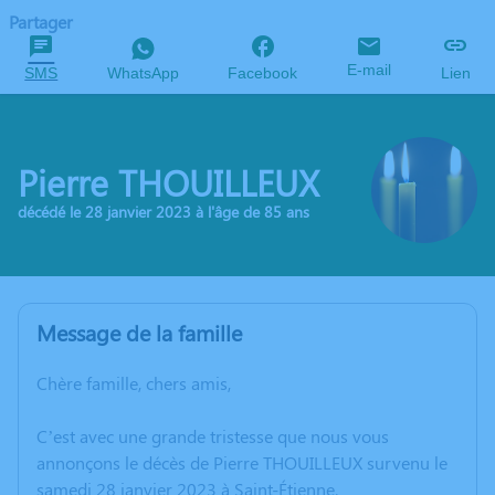
Partager
E-mail
SMS
WhatsApp
Facebook
Lien
Pierre THOUILLEUX
décédé le 28 janvier 2023 à l'âge de 85 ans
Message de la famille
Chère famille, chers amis,
C’est avec une grande tristesse que nous vous
annonçons le décès de Pierre THOUILLEUX survenu le
samedi 28 janvier 2023 à Saint-Étienne.