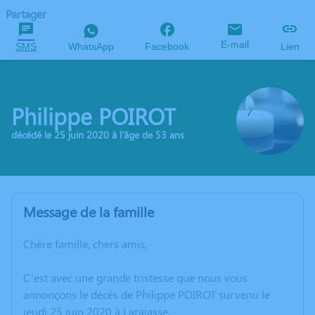
Partager
E-mail
SMS
WhatsApp
Facebook
Lien
Philippe POIROT
décédé le 25 juin 2020 à l'âge de 53 ans
Message de la famille
Chère famille, chers amis,
C’est avec une grande tristesse que nous vous
annonçons le décès de Philippe POIROT survenu le
jeudi 25 juin 2020 à Larajasse.