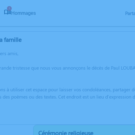
1
Part
Hommages
a famille
hers amis,
rande tristesse que nous vous annonçons le décès de Paul LOUBAR
ns à utiliser cet espace pour laisser vos condoléances, partager
s des poèmes ou des textes. Cet endroit est un lieu d'expressio
Cérémonie religieuse