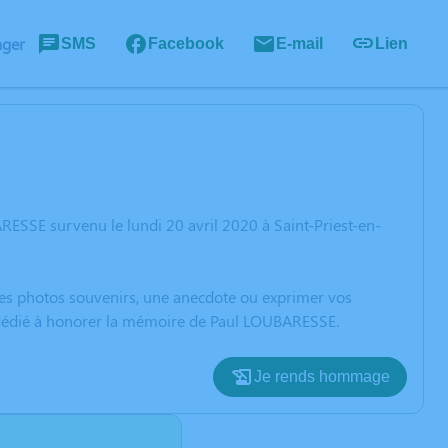
ager
SMS
Facebook
E-mail
Lien
ESSE survenu le lundi 20 avril 2020 à Saint-Priest-en-
 des photos souvenirs, une anecdote ou exprimer vos
n dédié à honorer la mémoire de Paul LOUBARESSE.
Je rends hommage