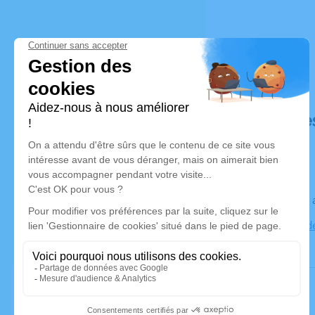
Déroulé de
Le jeudi 23
Cimetière 