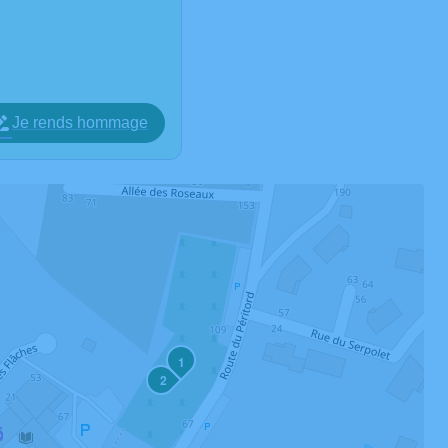
Je rends hommage
1
2