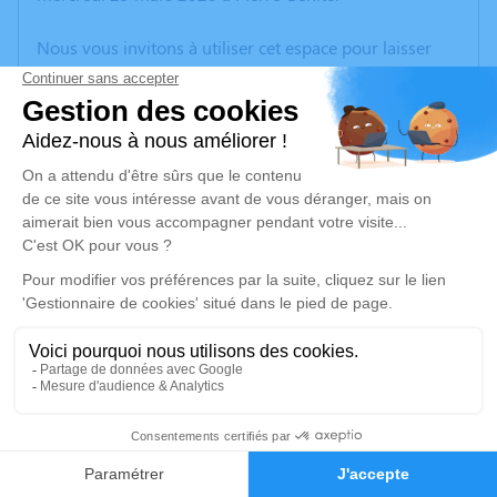
Nous vous invitons à utiliser cet espace pour laisser
vos condoléances, partager des photos souvenirs, une
anecdote ou exprimer vos pensées à travers des
poèmes ou des textes. Cet endroit est un lieu
d'expression dédié à honorer la mémoire de Paul
FOREST.
Je rends hommage
Cérémonie civile
vendredi 27 mars 2020 à 14h00
Cimetière de Saint-Symphorien-sur-Coise
Boulevard du Stade
69590 Saint-Symphorien-sur-Coise
1
Faire-part
Hommages
Je rends hommage