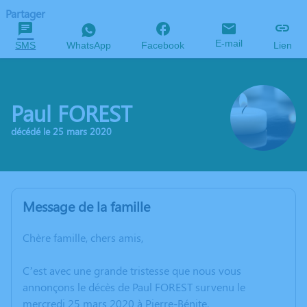
Partager
E-mail
SMS
WhatsApp
Facebook
Lien
Paul FOREST
décédé le 25 mars 2020
Message de la famille
Chère famille, chers amis,
C’est avec une grande tristesse que nous vous
annonçons le décès de Paul FOREST survenu le
mercredi 25 mars 2020 à Pierre-Bénite.