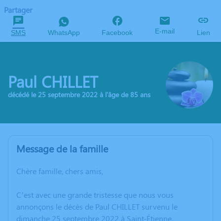
Partager
E-mail
SMS
WhatsApp
Facebook
Lien
Paul CHILLET
décédé le 25 septembre 2022 à l'âge de 85 ans
Message de la famille
Chère famille, chers amis,
C’est avec une grande tristesse que nous vous
annonçons le décès de Paul CHILLET survenu le
dimanche 25 septembre 2022 à Saint-Étienne.