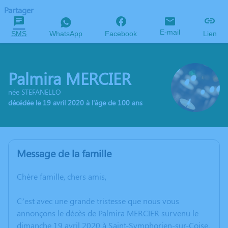
Partager
E-mail
SMS
WhatsApp
Facebook
Lien
Palmira MERCIER
née STEFANELLO
décédée le 19 avril 2020 à l'âge de 100 ans
Message de la famille
Chère famille, chers amis,
C’est avec une grande tristesse que nous vous
annonçons le décès de Palmira MERCIER survenu le
dimanche 19 avril 2020 à Saint-Symphorien-sur-Coise.