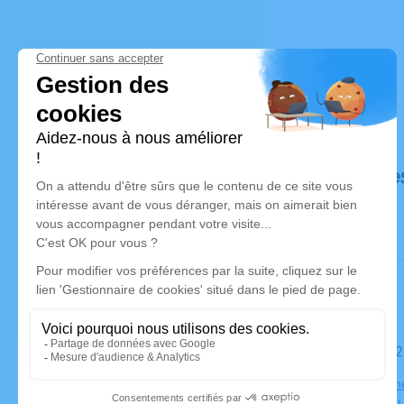
Déroulé de
Le mardi 
Maison Funé