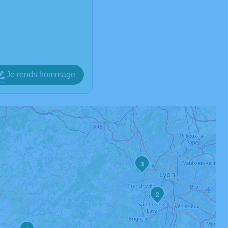
Je rends hommage
3
2