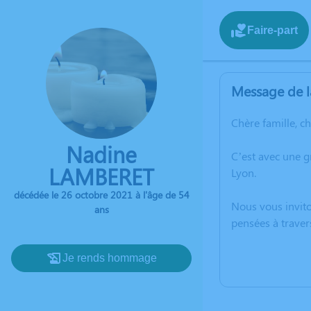
Faire-part
Message de l
Chère famille, c
Nadine
C’est avec une 
LAMBERET
Lyon.
décédée le 26 octobre 2021 à l'âge de 54
Nous vous invito
ans
pensées à traver
Je rends hommage