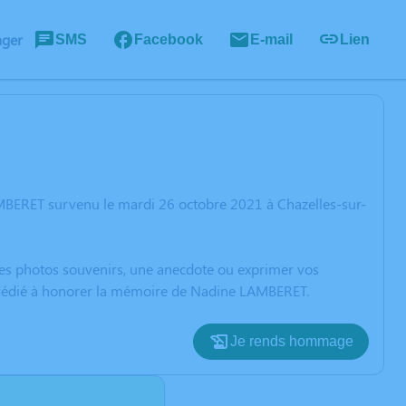
ager
SMS
Facebook
E-mail
Lien
MBERET survenu le mardi 26 octobre 2021 à Chazelles-sur-
 des photos souvenirs, une anecdote ou exprimer vos
n dédié à honorer la mémoire de Nadine LAMBERET.
Je rends hommage