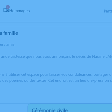
1
Part
Hommages
a famille
hers amis,
grande tristesse que nous vous annonçons le décès de Nadine LA
ns à utiliser cet espace pour laisser vos condoléances, partager
s des poèmes ou des textes. Cet endroit est un lieu d'expressio
Cérémonie civile