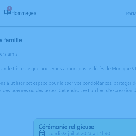
1
Part
Hommages
a famille
hers amis,
rande tristesse que nous vous annonçons le décès de Monique VI
ns à utiliser cet espace pour laisser vos condoléances, partager
s des poèmes ou des textes. Cet endroit est un lieu d'expressio
Cérémonie religieuse
lundi 03 juillet 2023 à 14h30