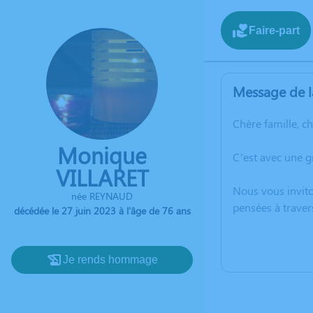
Faire-part
Message de l
Chère famille, c
Monique
C’est avec une g
VILLARET
Nous vous invito
née REYNAUD
pensées à traver
décédée le 27 juin 2023 à l'âge de 76 ans
Je rends hommage