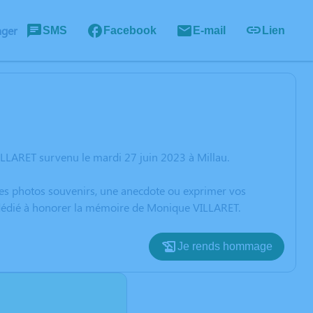
ager
SMS
Facebook
E-mail
Lien
LLARET survenu le mardi 27 juin 2023 à Millau.
 des photos souvenirs, une anecdote ou exprimer vos
n dédié à honorer la mémoire de Monique VILLARET.
Je rends hommage