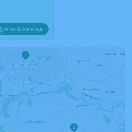
Je rends hommage
1
3