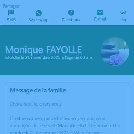
Partager
E-mail
SMS
WhatsApp
Facebook
Lien
Monique FAYOLLE
décédée le 21 novembre 2025 à l'âge de 60 ans
Message de la famille
Chère famille, chers amis,
C’est avec une grande tristesse que nous vous
annonçons le décès de Monique FAYOLLE survenu le
vendredi 21 novembre 2025 à Villeurbanne.