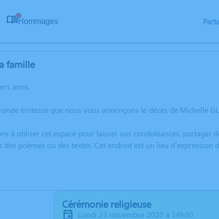
Part
Hommages
0
a famille
hers amis,
grande tristesse que nous vous annonçons le décès de Michelle G
ns à utiliser cet espace pour laisser vos condoléances, partager
s des poèmes ou des textes. Cet endroit est un lieu d'expression
Cérémonie religieuse
lundi 23 novembre 2020 à 14h30