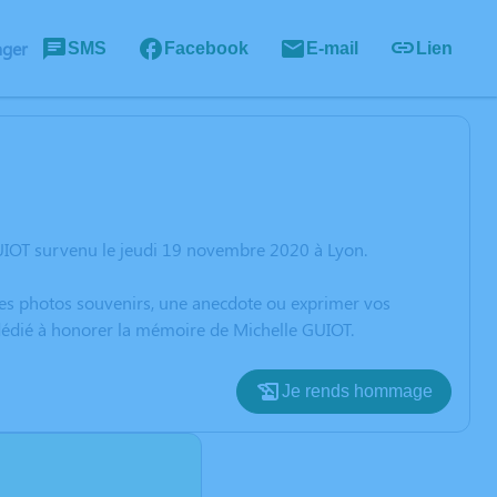
ager
SMS
Facebook
E-mail
Lien
UIOT survenu le jeudi 19 novembre 2020 à Lyon.
 des photos souvenirs, une anecdote ou exprimer vos
 dédié à honorer la mémoire de Michelle GUIOT.
Je rends hommage