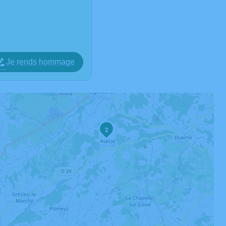
Je rends hommage
3
2