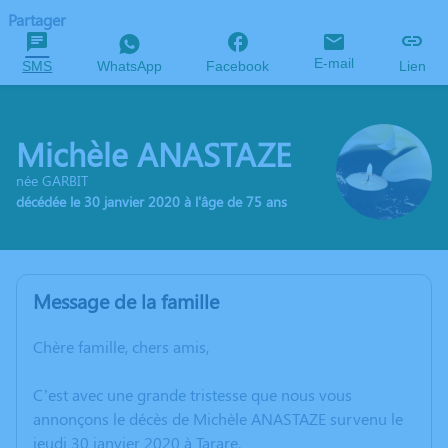
Partager
E-mail
SMS
WhatsApp
Facebook
Lien
Michèle ANASTAZE
née GARBIT
décédée le 30 janvier 2020 à l'âge de 75 ans
Message de la famille
Chère famille, chers amis,
C’est avec une grande tristesse que nous vous
annonçons le décès de Michèle ANASTAZE survenu le
jeudi 30 janvier 2020 à Tarare.