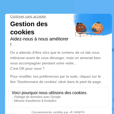
Déroulé de
Le jeudi 07
Église Sain