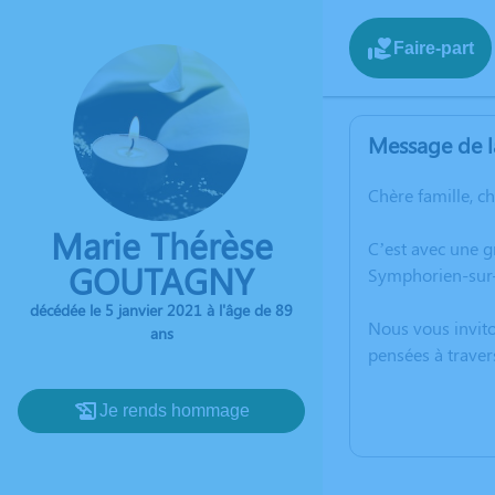
Faire-part
Message de l
Chère famille, c
Marie Thérèse
C’est avec une 
GOUTAGNY
Symphorien-sur-
décédée le 5 janvier 2021 à l'âge de 89
Nous vous invito
ans
pensées à traver
Je rends hommage