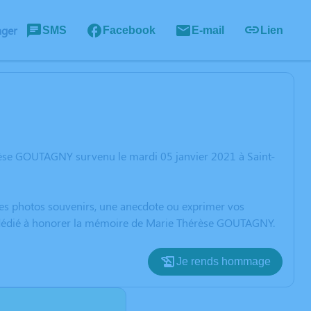
ager
SMS
Facebook
E-mail
Lien
rèse GOUTAGNY survenu le mardi 05 janvier 2021 à Saint-
 des photos souvenirs, une anecdote ou exprimer vos
on dédié à honorer la mémoire de Marie Thérèse GOUTAGNY.
Je rends hommage