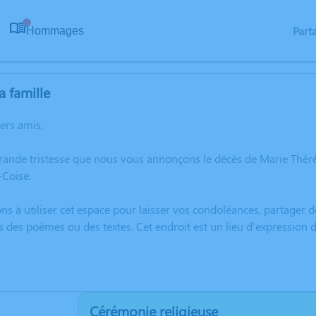
Part
Hommages
0
a famille
hers amis,
grande tristesse que nous vous annonçons le décès de Marie Thé
Coise.
ns à utiliser cet espace pour laisser vos condoléances, partager
s des poèmes ou des textes. Cet endroit est un lieu d'expressi
Cérémonie religieuse