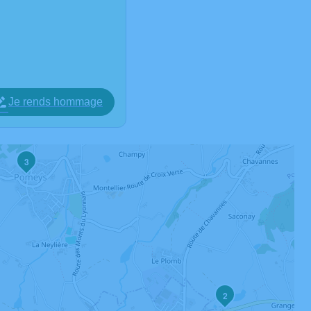
Je rends hommage
3
2