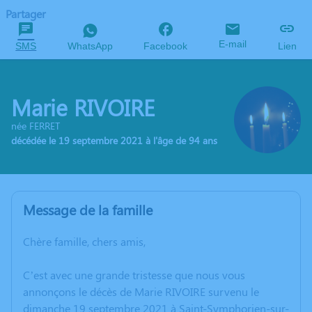
Partager
E-mail
SMS
WhatsApp
Facebook
Lien
Marie RIVOIRE
née FERRET
décédée le 19 septembre 2021 à l'âge de 94 ans
Message de la famille
Chère famille, chers amis,
C’est avec une grande tristesse que nous vous
annonçons le décès de Marie RIVOIRE survenu le
dimanche 19 septembre 2021 à Saint-Symphorien-sur-