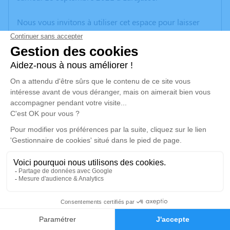
Nous vous invitons à utiliser cet espace pour laisser
vos condoléances, partager des photos souvenirs, une
anecdote ou exprimer vos pensées à travers des
poèmes ou des textes. Cet endroit est un lieu
d'expression dédié à honorer la mémoire de Marie
RAGEY.
Je rends hommage
Cérémonie religieuse
mercredi 22 septembre 2021 à 14h30
Église Sainte Anne de Larajasse
69590 Larajasse
1
Je rends hommage
Faire-part
Hommages