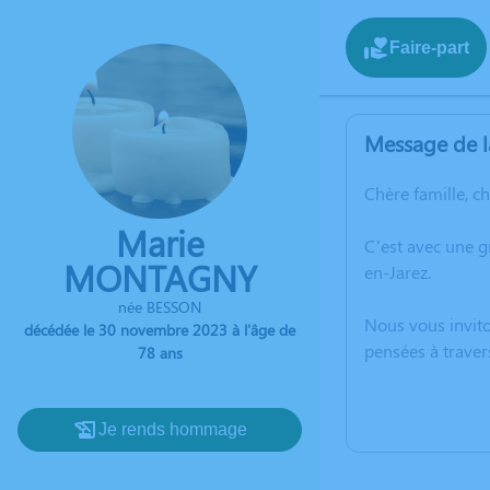
Faire-part
Message de l
Chère famille, c
Marie
C’est avec une 
MONTAGNY
en-Jarez.
née BESSON
Nous vous invito
décédée le 30 novembre 2023 à l'âge de
pensées à traver
78 ans
Je rends hommage