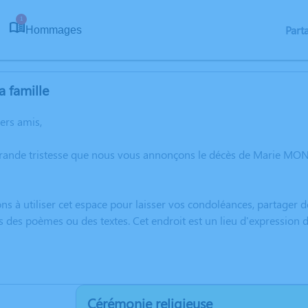
1
Part
Hommages
a famille
hers amis,
grande tristesse que nous vous annonçons le décès de Marie MO
ns à utiliser cet espace pour laisser vos condoléances, partager
s des poèmes ou des textes. Cet endroit est un lieu d'expressi
Cérémonie religieuse