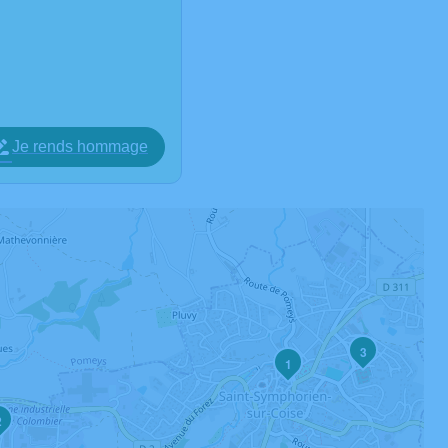
Je rends hommage
3
1
2