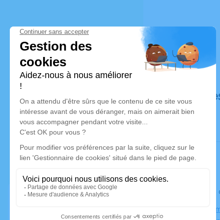
Déroulé de
Le lundi 0
Église, Chem