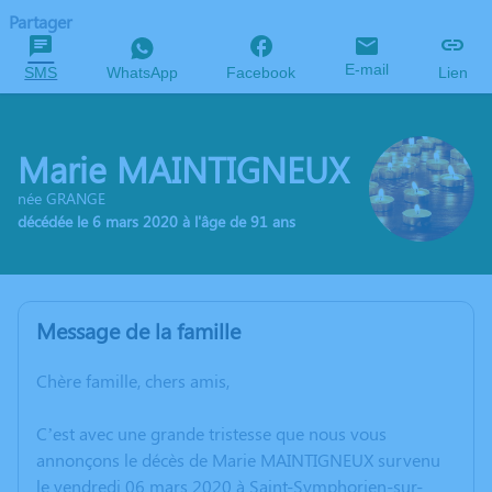
Partager
E-mail
SMS
WhatsApp
Facebook
Lien
Marie MAINTIGNEUX
née GRANGE
décédée le 6 mars 2020 à l'âge de 91 ans
Message de la famille
Chère famille, chers amis,
C’est avec une grande tristesse que nous vous
annonçons le décès de Marie MAINTIGNEUX survenu
le vendredi 06 mars 2020 à Saint-Symphorien-sur-