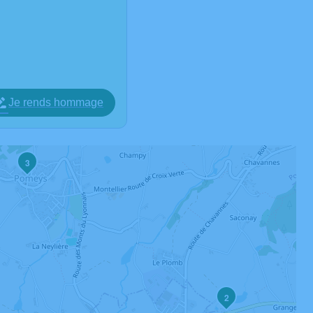
Je rends hommage
3
2