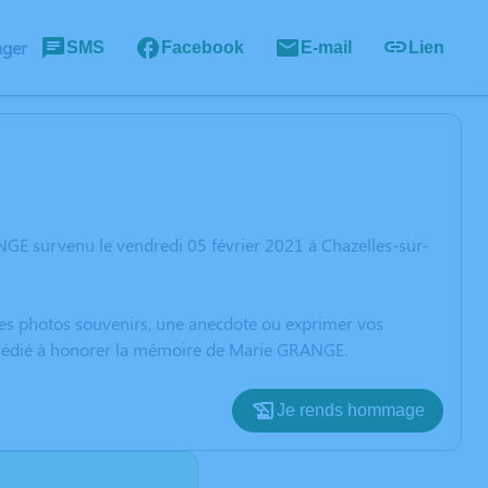
ager
SMS
Facebook
E-mail
Lien
GE survenu le vendredi 05 février 2021 à Chazelles-sur-
 des photos souvenirs, une anecdote ou exprimer vos
n dédié à honorer la mémoire de Marie GRANGE.
Je rends hommage