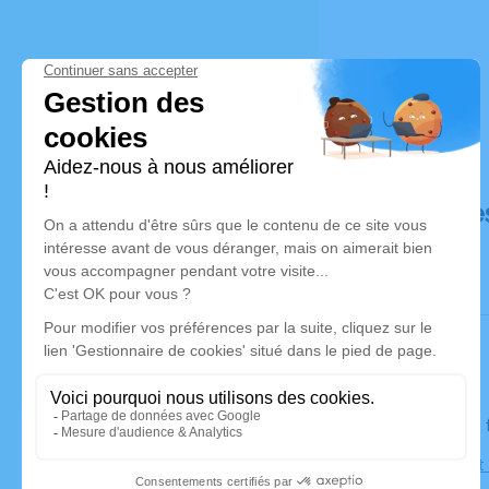
Déroulé de
Le lundi 08
Église Sain