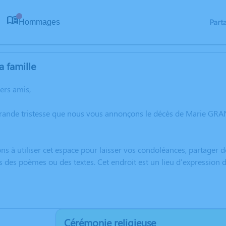
Part
Hommages
0
a famille
hers amis,
grande tristesse que nous vous annonçons le décès de Marie GRAN
ns à utiliser cet espace pour laisser vos condoléances, partager
s des poèmes ou des textes. Cet endroit est un lieu d'expressio
Cérémonie religieuse