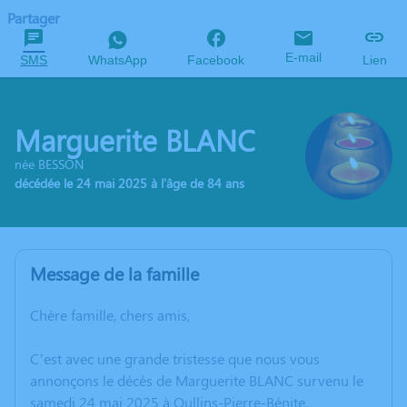
Partager
E-mail
SMS
WhatsApp
Facebook
Lien
Marguerite BLANC
née BESSON
décédée le 24 mai 2025 à l'âge de 84 ans
Message de la famille
Chère famille, chers amis,
C’est avec une grande tristesse que nous vous
annonçons le décès de Marguerite BLANC survenu le
samedi 24 mai 2025 à Oullins-Pierre-Bénite.