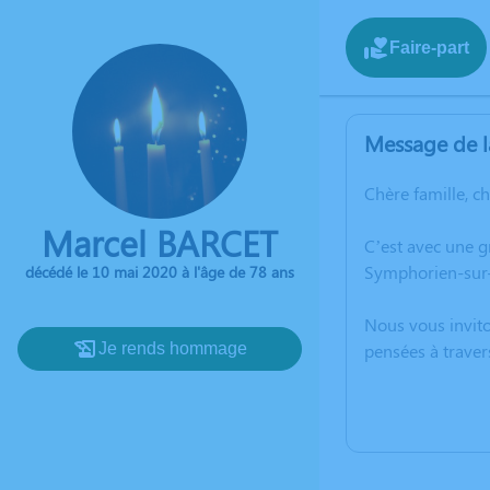
Faire-part
Message de l
Chère famille, c
Marcel BARCET
C’est avec une 
Symphorien-sur-
décédé le 10 mai 2020 à l'âge de 78 ans
Nous vous invito
Je rends hommage
pensées à traver