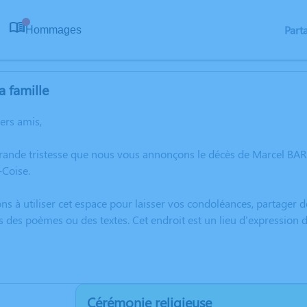
Part
Hommages
0
a famille
hers amis,
grande tristesse que nous vous annonçons le décès de Marcel BA
Coise.
ns à utiliser cet espace pour laisser vos condoléances, partager
s des poèmes ou des textes. Cet endroit est un lieu d'expressio
Cérémonie religieuse