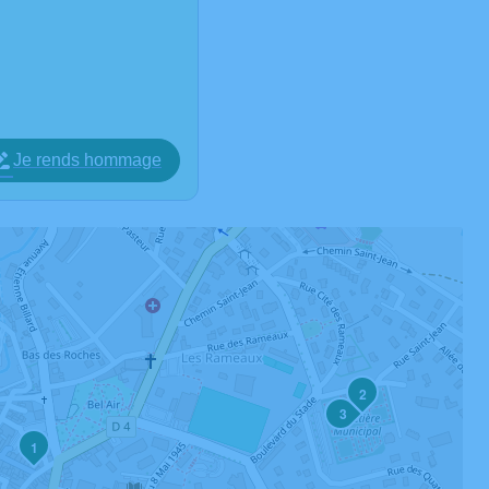
Je rends hommage
2
3
1