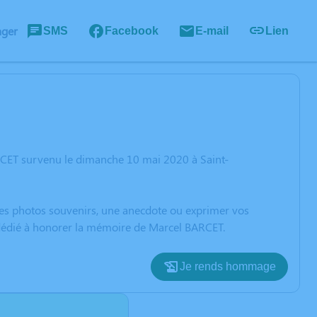
ager
SMS
Facebook
E-mail
Lien
RCET survenu le dimanche 10 mai 2020 à Saint-
 des photos souvenirs, une anecdote ou exprimer vos
n dédié à honorer la mémoire de Marcel BARCET.
Je rends hommage