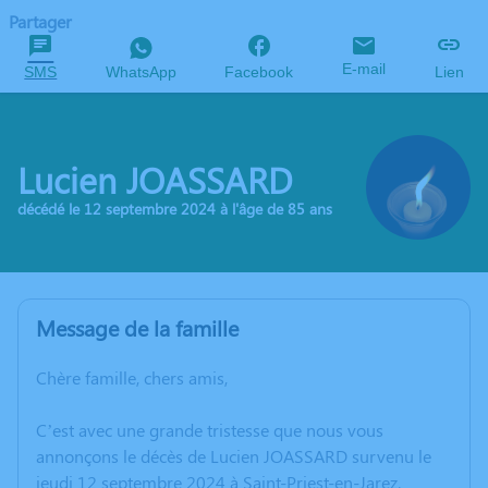
Partager
E-mail
SMS
WhatsApp
Facebook
Lien
Lucien JOASSARD
décédé le 12 septembre 2024 à l'âge de 85 ans
Message de la famille
Chère famille, chers amis,
C’est avec une grande tristesse que nous vous
annonçons le décès de Lucien JOASSARD survenu le
jeudi 12 septembre 2024 à Saint-Priest-en-Jarez.