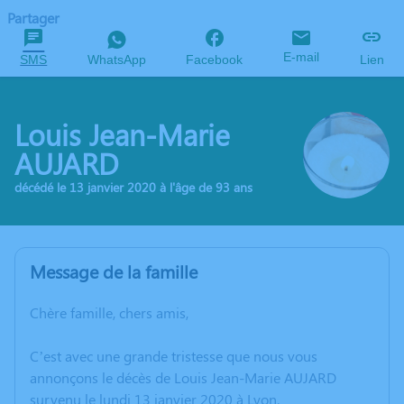
Partager
E-mail
SMS
WhatsApp
Facebook
Lien
Louis Jean-Marie
AUJARD
décédé le 13 janvier 2020 à l'âge de 93 ans
Message de la famille
Chère famille, chers amis,
C’est avec une grande tristesse que nous vous
annonçons le décès de Louis Jean-Marie AUJARD
survenu le lundi 13 janvier 2020 à Lyon.