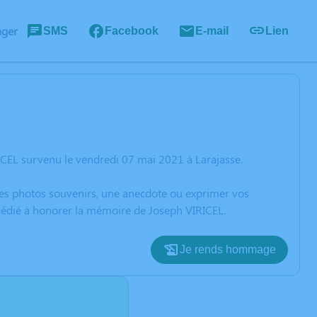
ager
SMS
Facebook
E-mail
Lien
ICEL survenu le vendredi 07 mai 2021 à Larajasse.
 des photos souvenirs, une anecdote ou exprimer vos
 dédié à honorer la mémoire de Joseph VIRICEL.
Je rends hommage