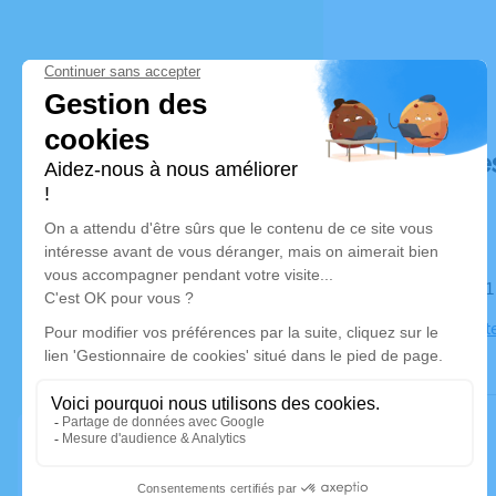
Déroulé de
Le mardi 1
Église Sain