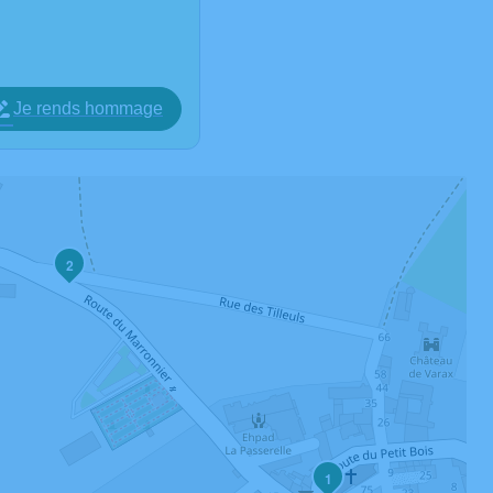
Je rends hommage
2
1