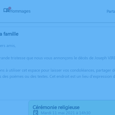
Part
Hommages
0
a famille
hers amis,
rande tristesse que nous vous annonçons le décès de Joseph VIR
ns à utiliser cet espace pour laisser vos condoléances, partager
s des poèmes ou des textes. Cet endroit est un lieu d'expression
Cérémonie religieuse
mardi 11 mai 2021 à 14h30