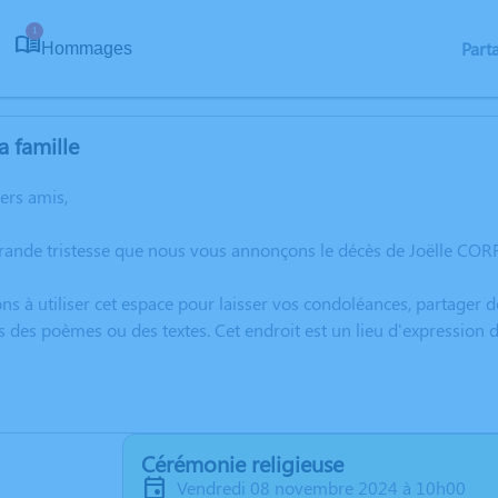
1
Part
Hommages
a famille
hers amis,
grande tristesse que nous vous annonçons le décès de Joëlle C
ns à utiliser cet espace pour laisser vos condoléances, partager
s des poèmes ou des textes. Cet endroit est un lieu d'expressio
Cérémonie religieuse
vendredi 08 novembre 2024 à 10h00