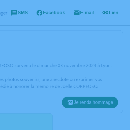
ager
SMS
Facebook
E-mail
Lien
ORREOSO survenu le dimanche 03 novembre 2024 à Lyon.
 des photos souvenirs, une anecdote ou exprimer vos
n dédié à honorer la mémoire de Joëlle CORREOSO.
Je rends hommage