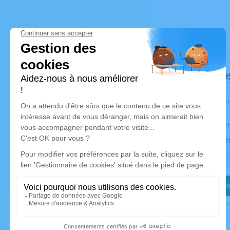
Déroulé de
Les inform
Activez une aler
Recevoir une aler
Je veux êtr