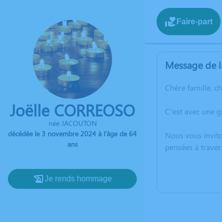
Faire-part
Message de l
Chère famille, c
Joëlle CORREOSO
C’est avec une 
née JACOUTON
décédée le 3 novembre 2024 à l'âge de 64
Nous vous invito
ans
pensées à traver
Je rends hommage