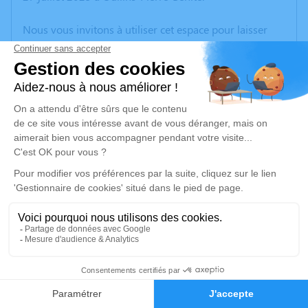
Nous vous invitons à utiliser cet espace pour laisser
vos condoléances, partager des photos souvenirs, une
anecdote ou exprimer vos pensées à travers des
poèmes ou des textes. Cet endroit est un lieu
d'expression dédié à honorer la mémoire de Jean VIAL.
Je rends hommage
Cérémonie religieuse
jeudi 31 juillet 2025 à 10h00
Eglise de Lamure de Larajasse
2 D663
69590 Larajasse
1
Je rends hommage
Faire-part
Hommages