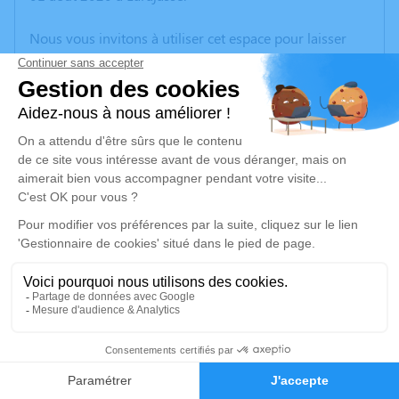
Nous vous invitons à utiliser cet espace pour laisser
vos condoléances, partager des photos souvenirs, une
anecdote ou exprimer vos pensées à travers des
poèmes ou des textes. Cet endroit est un lieu
d'expression dédié à honorer la mémoire de Jean
THIZY.
Je rends hommage
Cérémonie religieuse
mercredi 05 août 2020 à 10h30
Église de Saint-Symphorien-sur-Coise
Chemin de la Grange de l'Église
69590 Saint-Symphorien-sur-Coise
1
Faire-part
Hommages
Je rends hommage