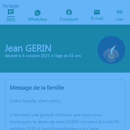
Partager
E-mail
SMS
WhatsApp
Facebook
Lien
Jean GERIN
décédé le 6 octobre 2025 à l'âge de 83 ans
Message de la famille
Chère famille, chers amis,
C’est avec une grande tristesse que nous vous
annonçons le décès de Jean GERIN survenu le lundi 06
octobre 2025 à Saint-Symphorien-sur-Coise.